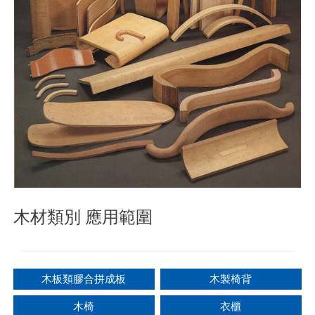
木材類別 應用範圍
木板類膠合拼成板
木製椅背
木椅
衣櫃