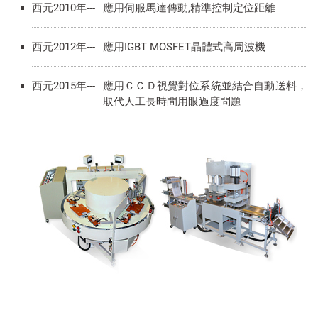
西元2010年---
應用伺服馬達傳動,精準控制定位距離
西元2012年---
應用IGBT MOSFET晶體式高周波機
西元2015年---
應用ＣＣＤ視覺對位系統並結合自動送料，
取代人工長時間用眼過度問題