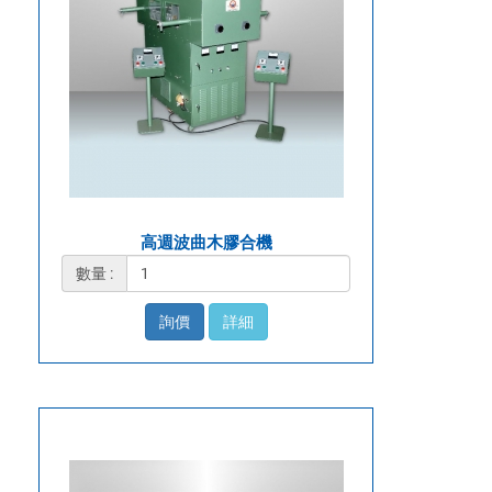
高週波曲木膠合機
數量 :
詢價
詳細